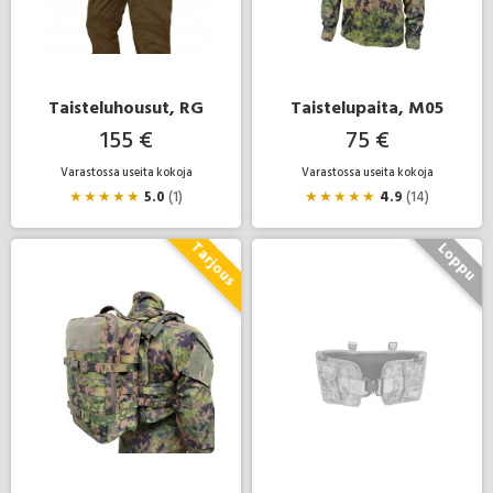
Taisteluhousut, RG
Taistelupaita, M05
155 €
75 €
Varastossa useita kokoja
Varastossa useita kokoja
★
★
★
★
★
5.0
(1)
★
★
★
★
★
4.9
(14)