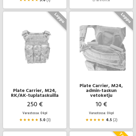
Plate Carrier, M24,
Plate Carrier, M24,
admin-taskun
RK/AK-tuplataskuilla
vetoketju
250 €
10 €
Varastossa: 0 kpl
Varastossa: 0 kpl
★
★
★
★
★
5.0
(3)
★
★
★
★
★
4.5
(2)