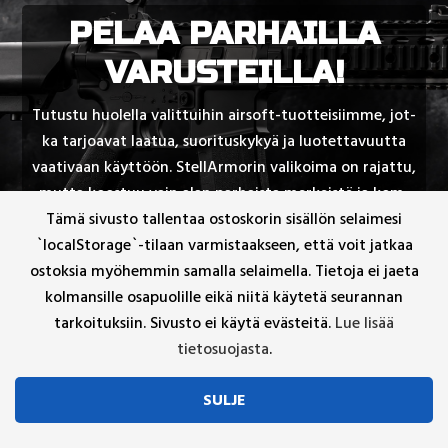
PELAA PARHAILLA
VARUSTEILLA!
Tu­tus­tu huo­lel­la va­lit­tui­hin air­soft-tuot­tei­siim­me, jot­
ka tar­joa­vat laa­tua, suo­ri­tus­ky­kyä ja luo­tet­ta­vuut­ta
vaa­ti­vaan käyt­töön. Stel­lAr­mo­rin va­li­koi­ma on ra­jat­tu,
mut­ta koos­tuu vain alan par­hais­ta mer­keis­tä ja kom­
po­nen­teis­ta – juu­ri niis­tä, joi­hin voi luot­taa ken­täl­lä.
Tämä sivusto tallentaa ostoskorin sisällön selaimesi
`localStorage`-tilaan varmistaakseen, että voit jatkaa
ostoksia myöhemmin samalla selaimella. Tietoja ei jaeta
kolmansille osapuolille eikä niitä käytetä seurannan
tarkoituksiin. Sivusto ei käytä evästeitä.
Lue lisää
tietosuojasta
.
AIRSOFT
SULJE