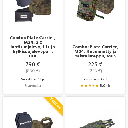
Combo: Plate Carrier,
M24, 2 x
luotisuojalevy, III+ ja
Combo: Plate Carrier,
kylkisuojalevypari,
M24, Kevennetty ja
IIIA
taistelureppu, M05
790 €
225 €
(830 €)
(255 €)
Varastossa: 2 kpl
Varastossa: 4 kpl
Ei arvioita
★
★
★
★
★
5.0
(1)