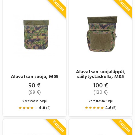
Alavatsan suojaläppä,
Alavatsan suoja, M05
säilytystaskulla, M05
90 €
100 €
(99 €)
(120 €)
Varastossa: 5 kpl
Varastossa: 1 kpl
★
★
★
★
☆
4.0
(2)
★
★
★
★
★
4.6
(5)