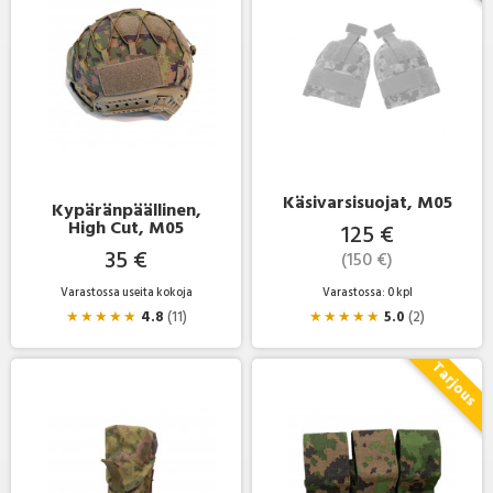
Käsivarsisuojat, M05
Kypäränpäällinen,
High Cut, M05
125 €
35 €
(150 €)
Varastossa useita kokoja
Varastossa: 0 kpl
★
★
★
★
★
4.8
(11)
★
★
★
★
★
5.0
(2)