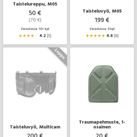
Taistelureppu, M05
Taisteluvyö, M05
50 €
199 €
(70 €)
Varastossa: 10+ kpl
Varastossa: 0 kpl
★
★
★
★
☆
4.2
(5)
★
★
★
★
★
4.8
(8)
Traumapehmuste, 1-
Taisteluvyö, Multicam
osainen
200 €
20 €