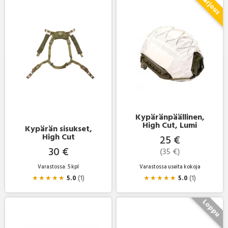
Kypäränpäällinen,
High Cut, Lumi
Kypärän sisukset,
High Cut
25 €
30 €
(35 €)
Varastossa: 5 kpl
Varastossa useita kokoja
★
★
★
★
★
5.0
(1)
★
★
★
★
★
5.0
(1)