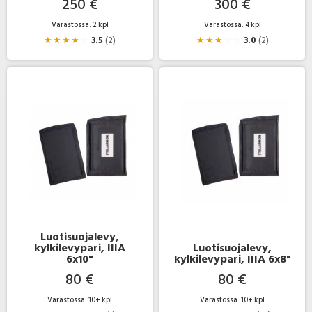
250 €
300 €
Varastossa: 2 kpl
Varastossa: 4 kpl
★
★
★
★
☆
3.5
(2)
★
★
★
☆
☆
3.0
(2)
Luotisuojalevy,
kylkilevypari, IIIA
Luotisuojalevy,
6x10"
kylkilevypari, IIIA 6x8"
80 €
80 €
Varastossa: 10+ kpl
Varastossa: 10+ kpl