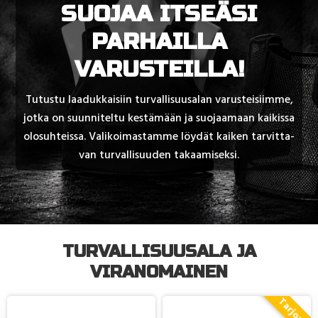
SUOJAA ITSEÄSI
PARHAILLA
VARUSTEILLA!
Tu­tus­tu laa­duk­kai­siin tur­val­li­suu­sa­lan va­rus­tei­siim­me,
jot­ka on suun­ni­tel­tu kes­tä­mään ja suo­jaa­maan kai­kis­sa
olo­suh­teis­sa. Va­li­koi­mas­tam­me löy­dät kai­ken tar­vit­ta­
van tur­val­li­suu­den ta­kaa­mi­sek­si.
TURVALLISUUSALA JA
VIRANOMAINEN