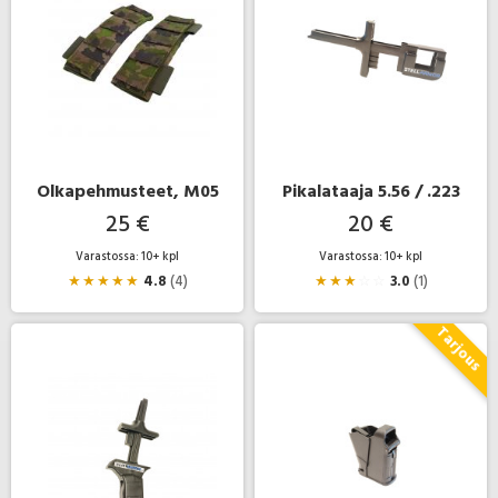
Olkapehmusteet, M05
Pikalataaja 5.56 / .223
25 €
20 €
Varastossa: 10+ kpl
Varastossa: 10+ kpl
★
★
★
★
★
4.8
(4)
★
★
★
☆
☆
3.0
(1)