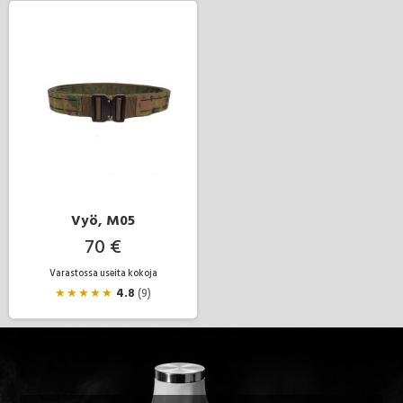
Vyö, M05
70 €
Varastossa useita kokoja
★
★
★
★
★
4.8
(9)