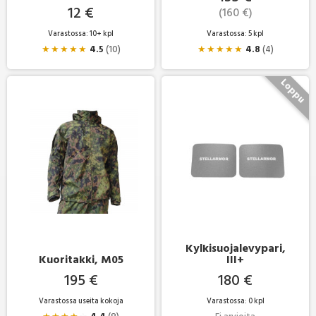
12 €
(160 €)
Varastossa: 10+ kpl
Varastossa: 5 kpl
★
★
★
★
★
4.5
(10)
★
★
★
★
★
4.8
(4)
Kylkisuojalevypari,
Kuoritakki, M05
III+
195 €
180 €
Varastossa useita kokoja
Varastossa: 0 kpl