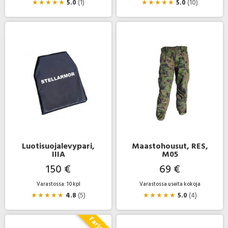
★
★
★
★
★
5.0
(1)
★
★
★
★
★
5.0
(10)
Luotisuojalevypari,
Maastohousut, RES,
IIIA
M05
150 €
69 €
Varastossa: 10 kpl
Varastossa useita kokoja
★
★
★
★
★
4.8
(5)
★
★
★
★
★
5.0
(4)