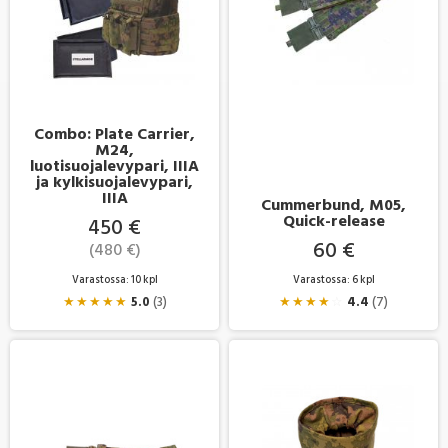
Combo: Plate Carrier,
M24,
luotisuojalevypari, IIIA
ja kylkisuojalevypari,
IIIA
Cummerbund, M05,
Quick-release
450 €
60 €
(480 €)
Varastossa: 10 kpl
Varastossa: 6 kpl
★
★
★
★
★
5.0
(3)
★
★
★
★
☆
4.4
(7)