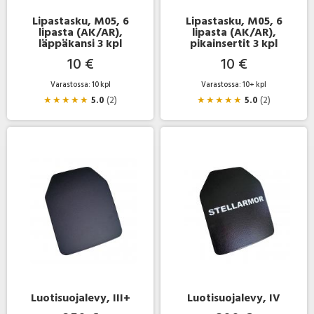
Lipastasku, M05, 6
Lipastasku, M05, 6
lipasta (AK/AR),
lipasta (AK/AR),
läppäkansi 3 kpl
pikainsertit 3 kpl
10 €
10 €
Varastossa: 10 kpl
Varastossa: 10+ kpl
★
★
★
★
★
5.0
(2)
★
★
★
★
★
5.0
(2)
Luotisuojalevy, III+
Luotisuojalevy, IV