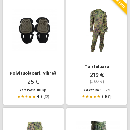
Taisteluasu
Polvisuojapari, vihreä
219 €
25 €
(250 €)
Varastossa: 10+ kpl
Varastossa: 10+ kpl
★
★
★
★
★
4.5
(12)
★
★
★
★
★
5.0
(1)