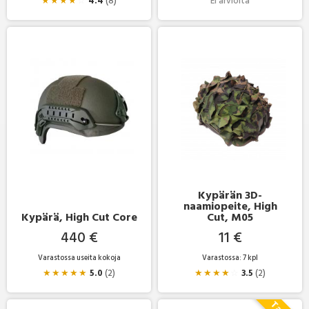
★
★
★
★
☆
4.4
(8)
Ei arvioita
Kypärän 3D-
naamiopeite, High
Kypärä, High Cut Core
Cut, M05
440 €
11 €
Varastossa useita kokoja
Varastossa: 7 kpl
★
★
★
★
★
5.0
(2)
★
★
★
★
☆
3.5
(2)