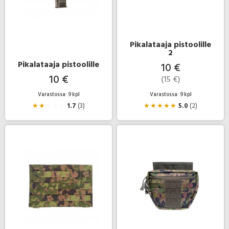
Pikalataaja pistoolille
2
Pikalataaja pistoolille
10 €
10 €
(15 €)
Varastossa: 9 kpl
Varastossa: 9 kpl
★
★
☆
☆
☆
1.7
(3)
★
★
★
★
★
5.0
(2)