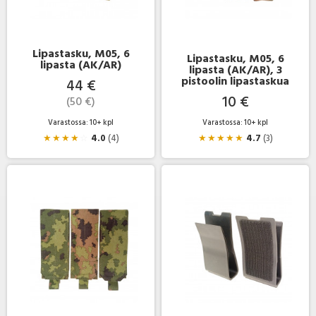
Lipastasku, M05, 6
Lipastasku, M05, 6
lipasta (AK/AR)
lipasta (AK/AR), 3
pistoolin lipastaskua
44 €
10 €
(50 €)
Varastossa: 10+ kpl
Varastossa: 10+ kpl
★
★
★
★
☆
4.0
(4)
★
★
★
★
★
4.7
(3)