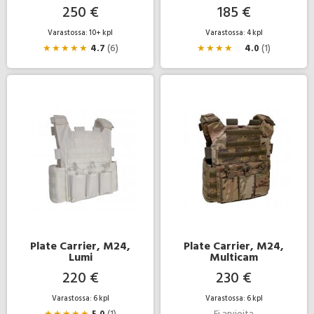
250 €
185 €
Varastossa: 10+ kpl
Varastossa: 4 kpl
★
★
★
★
★
4.7
(6)
★
★
★
★
☆
4.0
(1)
Plate Carrier, M24,
Plate Carrier, M24,
Lumi
Multicam
220 €
230 €
Varastossa: 6 kpl
Varastossa: 6 kpl
★
★
★
★
★
5.0
(1)
Ei arvioita