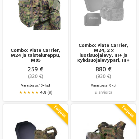
Combo: Plate Carrier,
Combo: Plate Carrier,
M24, 2 x
M24 ja taistelureppu,
luotisuojalevy, III+ ja
M05
kylkisuojalevypari, III+
259 €
880 €
(320 €)
(930 €)
Varastossa: 10+ kpl
Varastossa: 0 kpl
★
★
★
★
★
4.8
(8)
Ei arvioita