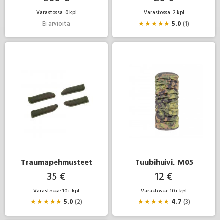
Varastossa: 0 kpl
Varastossa: 2 kpl
Ei arvioita
★
★
★
★
★
5.0
(1)
Traumapehmusteet
Tuubihuivi, M05
35 €
12 €
Varastossa: 10+ kpl
Varastossa: 10+ kpl
★
★
★
★
★
5.0
(2)
★
★
★
★
★
4.7
(3)