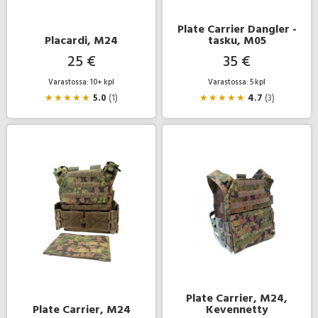
Plate Carrier Dangler -
Placardi, M24
tasku, M05
25 €
35 €
Varastossa: 10+ kpl
Varastossa: 5 kpl
★
★
★
★
★
5.0
(1)
★
★
★
★
★
4.7
(3)
Plate Carrier, M24,
Plate Carrier, M24
Kevennetty