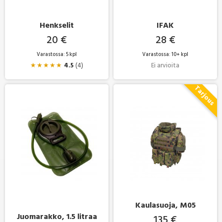
Henkselit
IFAK
20 €
28 €
Varastossa: 5 kpl
Varastossa: 10+ kpl
★
★
★
★
★
4.5
(4)
Ei arvioita
Kaulasuoja, M05
Juomarakko, 1.5 litraa
135 €