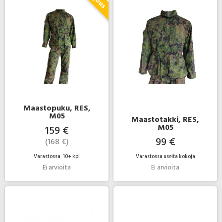
Maastopuku, RES,
M05
Maastotakki, RES,
M05
159 €
99 €
(168 €)
Varastossa: 10+ kpl
Varastossa useita kokoja
Ei arvioita
Ei arvioita