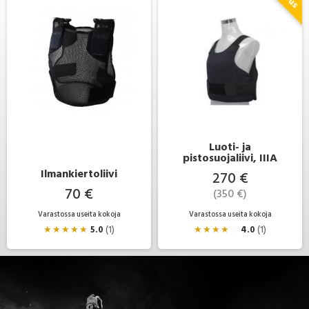
Luoti- ja
pistosuojaliivi, IIIA
Ilmankiertoliivi
270 €
70 €
(350 €)
Varastossa useita kokoja
Varastossa useita kokoja
★
★
★
★
★
5.0
(1)
★
★
★
★
☆
4.0
(1)