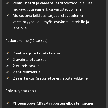
Pehmustettu ja vaahtotuettu vyötärölinja lisää
mukavuutta esimerkiksi varustevyön alla
Mukautuva leikkaus tarjoaa istuvuuden eri
vartalotyypeille – myös leveämmille reisille ja
lantiolle
Tas­ku­ra­ken­ne (10 tas­kua)
2 vetoketjullista takataskua
2 avointa etutaskua
2 etureisitaskua
2 sivureisitaskua
2 sääritaskua (mitoitettu ensiaputarvikkeille)
Pol­vi­suo­ja­rat­kai­su
Yhteensopiva CRYE-tyyppisten ulkoisten suojien