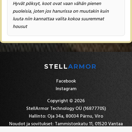
Hyvät pöksyt, koot ovat vaan vähän pienen
puoleisia, joten jos hanurissa on muutakin kuin
luuta niin kannattaa valita kokoa suuremmat
housut
STELL
ARMOR
Facebook
Instagram
Copyright © 2026
StellArmor Technology OÜ (16877705)
Hallinto: Oja 34a, 80034 Pärnu, Viro
Noudot ja sovitukset: Tammistonkatu 11, 01520 Vantaa
+358 45 7839 5396