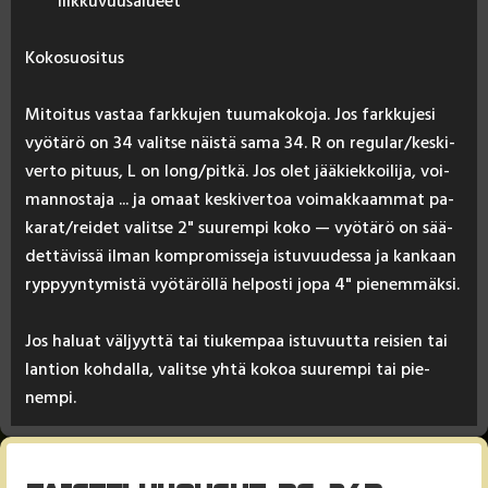
liikkuvuusalueet
Ko­ko­suo­si­tus
Mi­toi­tus vas­taa fark­ku­jen tuu­ma­ko­ko­ja. Jos fark­ku­je­si
vyö­tä­rö on 34 va­lit­se näis­tä sa­ma 34. R on re­gu­lar/kes­ki­
ver­to pi­tuus, L on long/pit­kä. Jos olet jää­kiek­koi­li­ja, voi­
man­nos­ta­ja ... ja omaat kes­ki­ver­toa voi­mak­kaam­mat pa­
ka­rat/rei­det va­lit­se 2" suu­rem­pi ko­ko — vyö­tä­rö on sää­
det­tä­vis­sä il­man komp­ro­mis­se­ja is­tu­vuu­des­sa ja kan­kaan
ryp­pyyn­ty­mis­tä vyö­tä­röl­lä hel­pos­ti jo­pa 4" pie­nem­mäk­si.
Jos ha­luat väl­jyyt­tä tai tiu­kem­paa is­tu­vuut­ta rei­sien tai
lan­tion koh­dal­la, va­lit­se yh­tä ko­koa suu­rem­pi tai pie­
nem­pi.