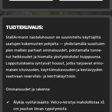
TUOTEKUVAUS:
Stel­lAr­mo­rin tais­te­lu­hou­sut on suun­ni­tel­tu käyt­tä­jil­tä
saa­tu­jen ko­ke­mus­ten poh­jal­ta — yh­dis­tä­mäl­lä suo­si­tuim­
pien mal­lien par­haat omi­nai­suu­det, pois­ta­mal­la tun­ne­
tut heik­kou­det ja hio­mal­la yk­si­tyis­koh­dat huip­puun­sa.
Lop­pu­tu­lok­se­na syn­tyi­vät hou­sut, jot­ka tar­joa­vat eri­no­
mai­sen is­tu­vuu­den, käyt­tö­mu­ka­vuu­den ja kes­tä­vyy­den
vaa­ti­vaan re­ser­vi­läis- ja kent­tä­käyt­töön.
Omi­nai­suu­det ja ra­ken­ne
Älykäs vyötärösäätö: Velcro-kiristys mahdollistaa ±5
cm jouston ilman rypistymistä