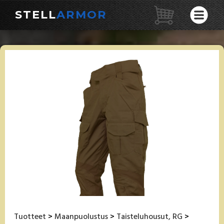
STELL
ARMOR
Tuotteet
>
Maanpuolustus
>
Taisteluhousut, RG
>