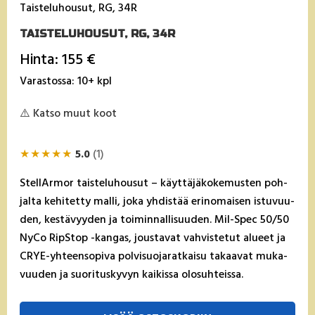
Taisteluhousut, RG, 34R
TAISTELUHOUSUT, RG, 34R
Hinta: 155 €
Varastossa: 10+ kpl
⚠️ Katso muut koot
★
★
★
★
★
5.0
(1)
Stel­lAr­mor tais­te­lu­hou­sut – käyt­tä­jä­ko­ke­mus­ten poh­
jal­ta ke­hi­tet­ty mal­li, jo­ka yh­dis­tää eri­no­mai­sen is­tu­vuu­
den, kes­tä­vyy­den ja toi­min­nal­li­suu­den. Mil-Spec 50/50
Ny­Co RipS­top -kan­gas, jous­ta­vat vah­vis­te­tut alueet ja
CRYE-yh­teen­so­pi­va pol­vi­suo­ja­rat­kai­su ta­kaa­vat mu­ka­
vuu­den ja suo­ri­tus­ky­vyn kai­kis­sa olo­suh­teis­sa.