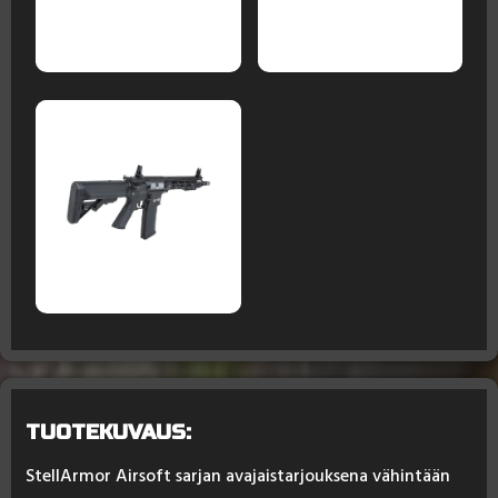
TUOTEKUVAUS:
Stel­lAr­mor Air­soft sar­jan ava­jais­tar­jouk­se­na vä­hin­tään