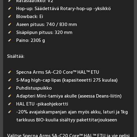
Rataslaatikko: V2
Hop-up: Säädettävä Rotary-hop-up -yksikkö
Blowback: Ei
Aseen pituus: 740 / 830 mm
Sisäpiipun pituus: 320 mm
Paino: 2305 g
Si­säl­tää:
Specna Arms SA-C20 Core™ HAL™ ETU
S-Mag high-cap lipas (kapasiteeetti 275 kuulaa)
Puhdistuspuikko
Adapteri Mini-tamiya akulle (aseessa Deans-liitin)
HAL ETU -pikaohjekortti
-20% avajaiskampanjan ajan myös akku, laturi ja 1kg
tarkkuus BIO-kuulia sisältyy pakettitarjoukseen
Va­lit­se Spec­na Arms SA-C20 Co­re™ HAL™ ETU ja vie pe­li­si