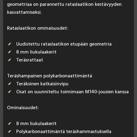
geo­met­riaa on pa­ran­net­tu ra­tas­laa­ti­kon kes­tä­vyy­den
kas­vat­ta­mi­sek­si.
Ra­tas­laa­ti­kon omi­nai­suu­det:
Uudistettu rataslaatikon etupään geometria
8 mm liukulaakerit
Teräsrattaat
Te­räs­ham­pai­nen po­ly­kar­bo­naat­ti­män­tä
Teräksinen katkaisinvipu
Osat on suunniteltu toimimaan M140-jousien kanssa
Omi­nai­suu­det:
8 mm liukulaakerit
Polykarbonaattimäntä teräshammastuksella