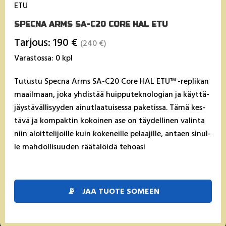
ETU
SPECNA ARMS SA-C20 CORE HAL ETU
Tarjous: 190 €
(240 €)
Varastossa: 0 kpl
Tu­tus­tu Spec­na Arms SA-C20 Co­re HAL ETU™ -rep­li­kan
maail­maan, jo­ka yh­dis­tää huip­pu­tek­no­lo­gian ja käyt­tä­
jäys­tä­väl­li­syy­den ai­nut­laa­tui­ses­sa pa­ke­tis­sa. Tä­mä kes­
tä­vä ja kom­pak­tin ko­koi­nen ase on täy­del­li­nen va­lin­ta
niin aloit­te­li­joil­le kuin ko­ke­neil­le pe­laa­jil­le, an­taen si­nul­
le mah­dol­li­suu­den rää­tä­löi­dä te­hoa­si
📡
JAA TUOTE SOMEEN