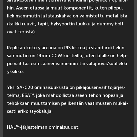
hin. Aseen etuo­sa ja muut kom­po­nen­tit, ku­ten piip­pu,
lie­kin­sam­mu­tin ja la­taus­kah­va on val­mis­tet­tu me­tal­lis­ta
(kaik­ki ruu­vit, ta­pit, hyl­sy­por­tin luuk­ku ja dum­my bolt
ovat te­räs­tä).
Rep­li­kan ko­ko ylä­reu­na on RIS kis­koa ja stan­dar­di lie­kin­
sam­mu­tin on 14mm CCW kier­teil­lä, jo­ten ti­lal­le on help­
po vaih­taa esim. ää­nen­vai­men­nin tai va­lo­juo­va/suu­liek­ki
yk­sik­kö.
Yk­si SA-C20 omi­nai­suuk­sis­ta on pi­ka­jou­sen­vaih­to­jär­jes­
tel­mä, ESA™, jo­ka mah­dol­lis­taa aseen te­hon no­pean ja
te­hok­kaan muut­ta­mi­sen pe­li­ken­tän vaa­ti­mus­ten mu­kai­
ses­ti eri­kois­työ­ka­lu­ja.
HAL™-jär­jes­tel­män omi­nai­suu­det: