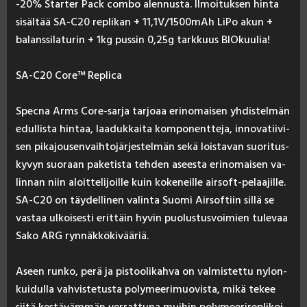
-20% Star­ter Pack com­bo alen­nus­ta. Il­moi­tuk­sen hin­ta
si­säl­tää SA-C20 rep­li­kan + 11,1V/1500mAh Li­Po akun +
ba­lans­si­la­tu­rin + 1kg pus­sin 0,25g tark­kuus BIO­kuu­lia!
SA-C20 Co­re™ Rep­li­ca
Spec­na Arms Co­re-sar­ja tar­joaa eri­no­mai­sen yh­dis­tel­män
edul­lis­ta hin­taa, laa­duk­kai­ta kom­po­nent­te­ja, in­no­va­tii­vi­
sen pi­ka­jou­sen­vaih­to­jär­jes­tel­män se­kä lois­ta­van suo­ri­tus­
ky­vyn suo­raan pa­ke­tis­ta teh­den asees­ta eri­no­mai­sen va­
lin­nan niin aloit­te­li­joil­le kuin ko­ke­neil­le air­soft-pe­laa­jil­le.
SA-C20 on täy­del­li­nen va­lin­ta Suo­mi Air­sof­tiin sil­lä se
vas­taa ul­koi­ses­ti erit­täin hy­vin puo­lus­tus­voi­mien tu­le­vaa
Sa­ko ARG ryn­näk­kö­ki­vää­riä.
Aseen run­ko, pe­rä ja pis­too­li­kah­va on val­mis­tet­tu ny­lon­
kui­dul­la vah­vis­te­tus­ta po­ly­mee­ri­muo­vis­ta, mi­kä te­kee
sii­tä kes­tä­väm­män ver­rat­tu­na mui­hin po­ly­mee­ri­rep­li­koi­