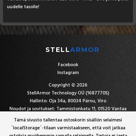
uu­del­le ta­sol­le!
STELL
ARMOR
Facebook
Instagram
Copyright © 2026
StellArmor Technology OÜ (16877705)
Hallinto: Oja 34a, 80034 Pärnu, Viro
Noudot ja sovitukset: Tammistonkatu 11, 01520 Vantaa
+358 45 7839 5396
Tämä sivusto tallentaa ostoskorin sisällön selaimesi
stellarmor(at)hotmail.com
`localStorage`-tilaan varmistaakseen, että voit jatkaa
ostoksia myöhemmin samalla selaimella. Tietoja ei jaeta