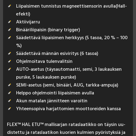
Liipaisimen tunnistus magneettisensorin avulla(Hall-
efekti)
Aktiivijarru
Binääriliipaisin (binary trigger)
Säädettävä liipaisimen herkkyys (5 tasoa, 20 % – 100
%)
Säädettävä männän esiviritys (6 tasoa)
Ohjelmoitava tulenvalitsin
AUTO-asetus (täysautomaatti, semi, 3 laukauksen
purske, 5 laukauksen purske)
SEMI-asetus (semi, binääri, AUG, tarkka-ampuja)
Helppo ohjelmointi liipaisimen avulla
Akun matalan jännitteen varoitin
Yhteensopiva harjattomien moottoreiden kanssa
FLEX™ HAL ETU™ mal­li­sar­jan ra­tas­laa­tik­ko on täy­sin uu­
dis­tet­tu ja ra­tas­laa­ti­kon kuo­rien kul­mien pyö­ris­tyk­siä ja