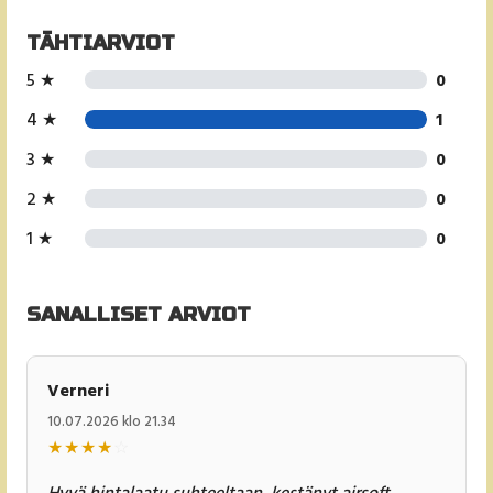
TÄHTIARVIOT
5 ★
0
4 ★
1
3 ★
0
2 ★
0
1 ★
0
SANALLISET ARVIOT
Verneri
10.07.2026 klo 21.34
★
★
★
★
☆
Hyvä hintalaatu suhteeltaan, kestänyt airsoft