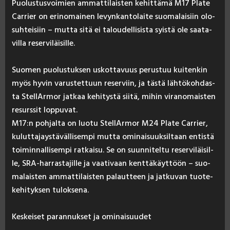
Puo­lus­tus­voi­mien am­mat­ti­lais­ten ke­hit­tä­mä M17 Pla­te
Car­rier on eri­no­mai­nen le­vyn­kan­to­lai­te suo­ma­lai­siin olo­
suh­tei­siin – mut­ta si­tä ei ta­lou­del­li­sis­ta syis­tä ole saa­ta­
vil­la re­ser­vi­läi­sil­le.
Suo­men puo­lus­tuk­sen us­kot­ta­vuus pe­rus­tuu kui­ten­kin
myös hy­vin va­rus­tet­tuun re­ser­viin, ja täs­tä läh­tö­koh­das­
ta Stel­lAr­mor jat­kaa ke­hi­tys­tä sii­tä, mi­hin vi­ra­no­mais­ten
re­surs­sit lop­pu­vat.
M17:n poh­jal­ta on luo­tu Stel­lAr­mor M24 Pla­te Car­rier,
ku­lut­ta­jays­tä­väl­li­sem­pi mut­ta omi­nai­suuk­sil­taan en­tis­tä
toi­min­nal­li­sem­pi rat­kai­su. Se on suun­ni­tel­tu re­ser­vi­läi­sil­
le, SRA-har­ras­ta­jil­le ja vaa­ti­vaan kent­tä­käyt­töön – suo­
ma­lais­ten am­mat­ti­lais­ten pa­laut­teen ja jat­ku­van tuo­te­
ke­hi­tyk­sen tu­lok­se­na.
Kes­kei­set pa­ran­nuk­set ja omi­nai­suu­det