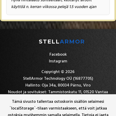
käyttöä n. kerran viikossa pelejä 1.5 vuoden ajan
STELL
ARMOR
Facebook
Instagram
Copyright © 2026
StellArmor Technology OÜ (16877705)
Hallinto: Oja 34a, 80034 Pärnu, Viro
Noudot ja sovitukset: Tammistonkatu 11, 01520 Vantaa
+358 45 7839 5396
Tämä sivusto tallentaa ostoskorin sisällön selaimesi
stellarmor(at)hotmail.com
`localStorage`-tilaan varmistaakseen, että voit jatkaa
ostoksia myöhemmin samalla selaimella. Tietoja ei jaeta