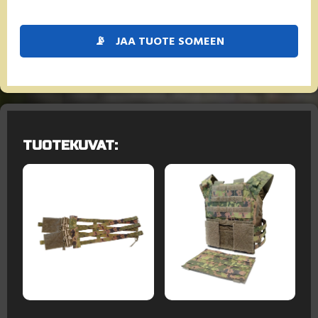
📡
JAA TUOTE SOMEEN
TUOTEKUVAT: