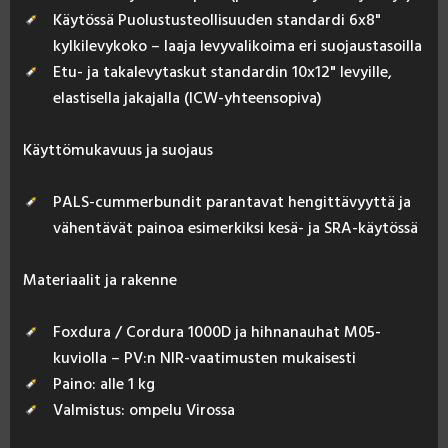
Käytössä Puolustusteollisuuden standardi 6x8"
kylkilevykoko – laaja levyvalikoima eri suojaustasoilla
Etu- ja takalevytaskut standardin 10x12" levyille,
elastisella jakajalla (ICW-yhteensopiva)
Käyt­tö­mu­ka­vuus ja suo­jaus
PALS-cummerbundit parantavat hengittävyyttä ja
vähentävät painoa esimerkiksi kesä- ja SRA-käytössä
Ma­te­riaa­lit ja ra­ken­ne
Foxdura / Cordura 1000D ja hihnanauhat M05-
kuviolla – PV:n NIR-vaatimusten mukaisesti
Paino: alle 1 kg
Valmistus: ompelu Virossa