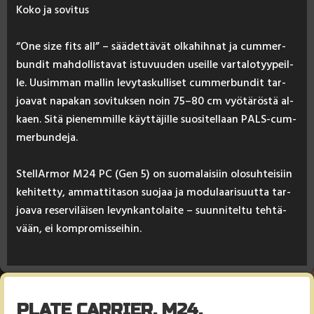
Ko­ko ja so­vi­tus
“One si­ze fits all” – sää­det­tä­vät ol­ka­hih­nat ja cum­mer­
bun­dit mah­dol­lis­ta­vat is­tu­vuu­den useil­le var­ta­lo­tyy­peil­
le. Uu­sim­man mal­lin le­vy­tas­kul­li­set cum­mer­bun­dit tar­
joa­vat na­pa­kan so­vi­tuk­sen noin 75–80 cm vyö­tä­rös­tä al­
kaen. Si­tä pie­nem­mil­le käyt­tä­jil­le suo­si­tel­laan PALS-cum­
mer­bun­de­ja.
Stel­lAr­mor M24 PC (Gen 5) on suo­ma­lai­siin olo­suh­tei­siin
ke­hi­tet­ty, am­mat­ti­ta­son suo­jaa ja mo­du­laa­ri­suut­ta tar­
joa­va re­ser­vi­läi­sen le­vyn­kan­to­lai­te – suun­ni­tel­tu teh­tä­
vään, ei komp­ro­mis­sei­hin.
PLATE CARRIER, M24,