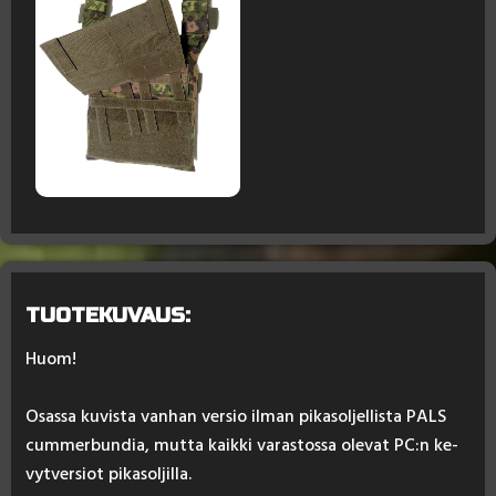
TUOTEKUVAUS:
Huom!
Osas­sa ku­vis­ta van­han ver­sio il­man pi­ka­sol­jel­lis­ta PALS
cum­mer­bun­dia, mut­ta kaik­ki va­ras­tos­sa ole­vat PC:n ke­
vyt­ver­siot pi­ka­sol­jil­la.