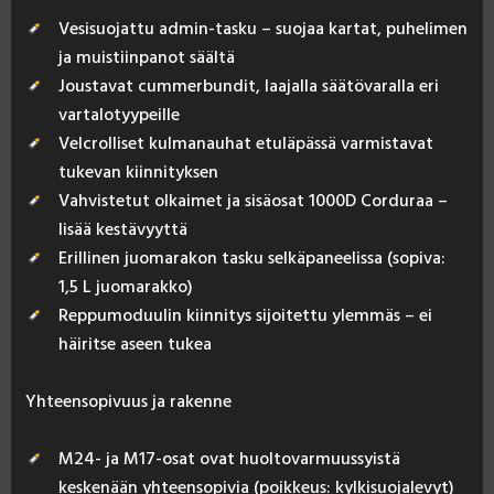
Vesisuojattu admin-tasku – suojaa kartat, puhelimen
ja muistiinpanot säältä
Joustavat cummerbundit, laajalla säätövaralla eri
vartalotyypeille
Velcrolliset kulmanauhat etuläpässä varmistavat
tukevan kiinnityksen
Vahvistetut olkaimet ja sisäosat 1000D Corduraa –
lisää kestävyyttä
Erillinen juomarakon tasku selkäpaneelissa (sopiva:
1,5 L juomarakko)
Reppumoduulin kiinnitys sijoitettu ylemmäs – ei
häiritse aseen tukea
Yh­teen­so­pi­vuus ja ra­ken­ne
M24- ja M17-osat ovat huoltovarmuussyistä
keskenään yhteensopivia (poikkeus: kylkisuojalevyt)