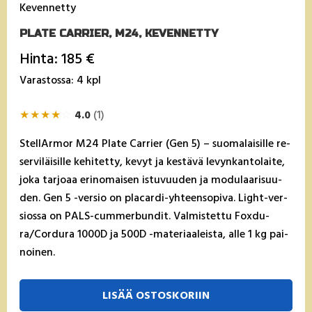
Kevennetty
PLATE CARRIER, M24, KEVENNETTY
Hinta: 185 €
Varastossa: 4 kpl
★
★
★
★
☆
4.0
(1)
Stel­lAr­mor M24 Pla­te Car­rier (Gen 5) – suo­ma­lai­sil­le re­
ser­vi­läi­sil­le ke­hi­tet­ty, ke­vyt ja kes­tä­vä le­vyn­kan­to­lai­te,
jo­ka tar­joaa eri­no­mai­sen is­tu­vuu­den ja mo­du­laa­ri­suu­
den. Gen 5 -ver­sio on pla­car­di-yh­teen­so­pi­va. Light-ver­
sios­sa on PALS-cum­mer­bun­dit. Val­mis­tet­tu Fox­du­
ra/Cor­du­ra 1000D ja 500D -ma­te­riaa­leis­ta, al­le 1 kg pai­
noi­nen.
LISÄÄ OSTOSKORIIN