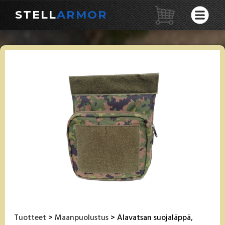
STELL
ARMOR
Tuotteet
>
Maanpuolustus
> Alavatsan suojaläppä,