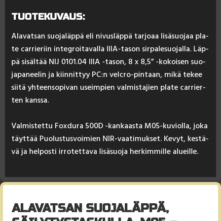
TUOTEKUVAUS:
Ala­vat­san suo­ja­läp­pä eli ni­vus­läp­pä tar­joaa li­sä­suo­jaa pla­
te car­rie­riin in­teg­roi­ta­val­la IIIA-ta­son sir­pa­le­suo­jal­la. Läp­
pä si­säl­tää NIJ 0101.04 IIIA -ta­son, 8 x 8,5” -ko­koi­sen suo­
ja­pa­nee­lin ja kiin­nit­tyy PC:n velc­ro-pin­taan, mi­kä te­kee
sii­tä yh­teen­so­pi­van useim­pien val­mis­ta­jien pla­te car­rier­
ten kans­sa.
Val­mis­tet­tu Fox­du­ra 500D -kan­kaas­ta M05-ku­viol­la, jo­ka
täyt­tää Puo­lus­tus­voi­mien NIR-vaa­ti­muk­set. Ke­vyt, kes­tä­
vä ja hel­pos­ti ir­ro­tet­ta­va li­sä­suo­ja her­kim­mil­le alueil­le.
ALAVATSAN SUOJALÄPPÄ,